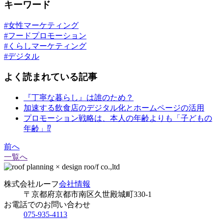
キーワード
#女性マーケティング
#フードプロモーション
#くらしマーケティング
#デジタル
よく読まれている記事
『丁寧な暮らし』は誰のため？
加速する飲食店のデジタル化とホームページの活用
プロモーション戦略は、本人の年齢よりも「子どもの
年齢」⁉
前へ
一覧へ
株式会社ルーフ
会社情報
〒京都府京都市南区久世殿城町330-1
お電話でのお問い合わせ
075-935-4113